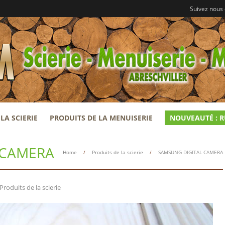
Suivez nous
LA SCIERIE
PRODUITS DE LA MENUISERIE
NOUVEAUTÉ : 
 CAMERA
Home
/
Produits de la scierie
/
SAMSUNG DIGITAL CAMERA
Produits de la scierie